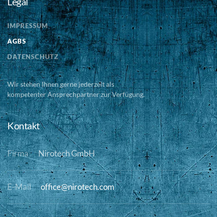
Legal
IMPRESSUM
AGBS
DATENSCHUTZ
Wir stehen Ihnen gerne jederzeit als
kompetenter Ansprechpartner zur Verfügung.
Kontakt
Firma
Nirotech GmbH
E-Mail
office@nirotech.com