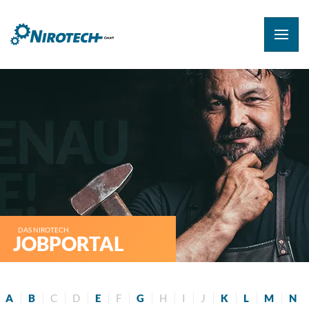
DAS NIROTECH
JOBPORTAL
A
B
C
D
E
F
G
H
I
J
K
L
M
N