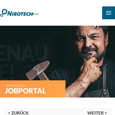
DAS NIROTECH
JOBPORTAL
< ZURÜCK
WEITER >